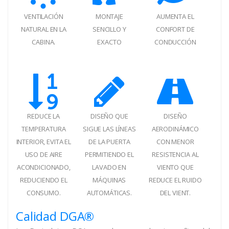
VENTILACIÓN
MONTAJE
AUMENTA EL
NATURAL EN LA
SENCILLO Y
CONFORT DE
CABINA.
EXACTO
CONDUCCIÓN
REDUCE LA
DISEÑO QUE
DISEÑO
TEMPERATURA
SIGUE LAS LÍNEAS
AERODINÁMICO
INTERIOR, EVITA EL
DE LA PUERTA
CON MENOR
USO DE AIRE
PERMITIENDO EL
RESISTENCIA AL
ACONDICIONADO,
LAVADO EN
VIENTO QUE
REDUCIENDO EL
MÁQUINAS
REDUCE EL RUIDO
CONSUMO.
AUTOMÁTICAS.
DEL VIENT.
Calidad DGA®