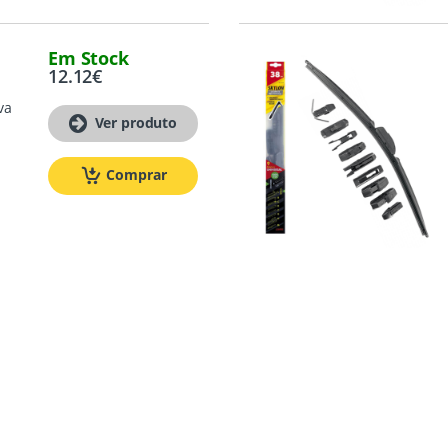
Em Stock
12.12
€
va
Ver produto
m
Comprar