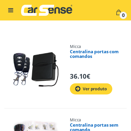
Skip to navigation
Skip to content
0
Micca
Centralina portas com
comandos
36.10
€
Ver produto
Micca
Centralina portas sem
comando