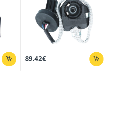
89.42
€