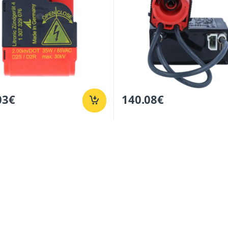
03
€
140.08
€