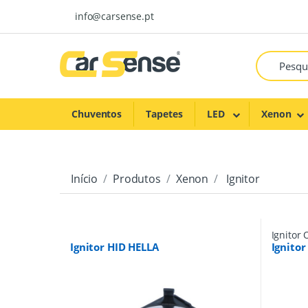
Skip to navigation
Skip to content
info@carsense.pt
Chuventos
Tapetes
LED
Xenon
Início
Produtos
Xenon
Ignitor
Ignitor
Ignitor HID HELLA
Ignito