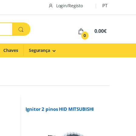
PT
Login/Registo
0.00€
0
Chaves
Segurança
Ignitor 2 pinos HID MITSUBISHI